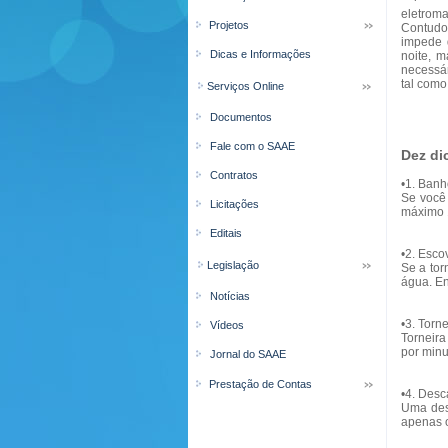
eletroma
Projetos
Contudo,
impede 
Dicas e Informações
noite, 
necessár
tal como
Serviços Online
Documentos
Fale com o SAAE
Dez di
Contratos
•1. Banh
Se você 
Licitações
máximo 
Editais
•2. Esco
Legislação
Se a tor
água. En
Notícias
•3. Torn
Vídeos
Torneira
por minu
Jornal do SAAE
Prestação de Contas
•4. Desc
Uma desc
apenas 