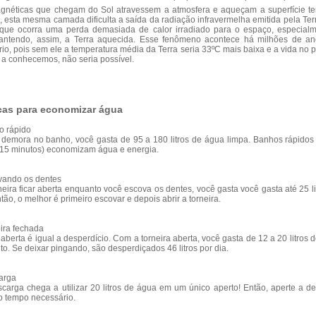
gnéticas que chegam do Sol atravessem a atmosfera e aqueçam a superfície ter
 esta mesma camada dificulta a saída da radiação infravermelha emitida pela Terr
que ocorra uma perda demasiada de calor irradiado para o espaço, especial
mantendo, assim, a Terra aquecida. Esse fenômeno acontece há milhões de a
io, pois sem ele a temperatura média da Terra seria 33ºC mais baixa e a vida no p
 a conhecemos, não seria possível.
cas para economizar água
o rápido
demora no banho, você gasta de 95 a 180 litros de água limpa. Banhos rápidos
15 minutos) economizam água e energia.
vando os dentes
neira ficar aberta enquanto você escova os dentes, você gasta você gasta até 25 li
tão, o melhor é primeiro escovar e depois abrir a torneira.
eira fechada
 aberta é igual a desperdício. Com a torneira aberta, você gasta de 12 a 20 litros 
to. Se deixar pingando, são desperdiçados 46 litros por dia.
arga
arga chega a utilizar 20 litros de água em um único aperto! Então, aperte a d
o tempo necessário.