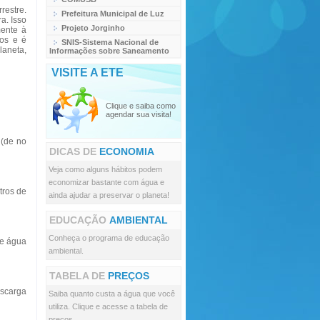
restre.
Prefeitura Municipal de Luz
a. Isso
Projeto Jorginho
mente à
nos e é
SNIS-Sistema Nacional de
laneta,
Informações sobre Saneamento
VISITE A ETE
Clique e saiba como
agendar sua visita!
 (de no
DICAS DE
ECONOMIA
Veja como alguns hábitos podem
economizar bastante com água e
tros de
ainda ajudar a preservar o planeta!
EDUCAÇÃO
AMBIENTAL
Conheça o programa de educação
de água
ambiental.
TABELA DE
PREÇOS
escarga
Saiba quanto custa a água que você
utiliza. Clique e acesse a tabela de
preços.