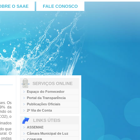
OBRE O SAAE
FALE CONOSCO
SERVIÇOS ONLINE
Espaço do Fornecedor
Portal da Transparência
ses. Os
Publicações Oficiais
 99% da
2ª Via de Conta
indo os
CO2), o
LINKS ÚTEIS
minados
ASSEMAE
odo que
ural. O
Câmara Municipal de Luz
 ondas
COMUSB