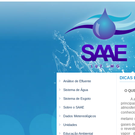
DICAS
Análise de Efluente
Sistema de Água
O QUE
Sistema de Esgoto
A atmosf
princip
Sobre o SAAE
atmosfer
conhecid
Dados Metereológicos
metano 
gases de
Unidades
o revest
vapor 
Educação Ambiental