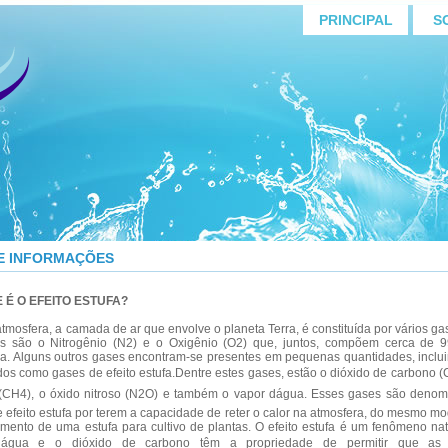
PRINCIPAL
S
 E INFORMAÇÕES
 É O EFEITO ESTUFA?
era, a camada de ar que envolve o planeta Terra, é constituída por vários ga
ais são o Nitrogênio (N2) e o Oxigênio (O2) que, juntos, compõem cerca de
a. Alguns outros gases encontram-se presentes em pequenas quantidades, inclu
os como gases de efeito estufa.Dentre estes gases, estão o dióxido de carbono (
(CH4), o óxido nitroso (N2O) e também o vapor dágua. Esses gases são deno
 efeito estufa por terem a capacidade de reter o calor na atmosfera, do mesmo m
imento de uma estufa para cultivo de plantas. O efeito estufa é um fenômeno nat
dágua e o dióxido de carbono têm a propriedade de permitir que as