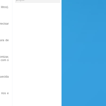
itros).
recisar
oura de
omizar,
 com o
quecida
 rios e