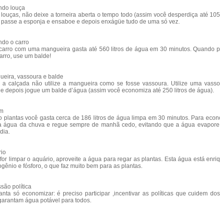
ndo louça
 louças, não deixe a torneira aberta o tempo todo (assim você desperdiça até 105 l
 passe a esponja e ensaboe e depois enxágüe tudo de uma só vez.
ndo o carro
carro com uma mangueira gasta até 560 litros de água em 30 minutos. Quando p
carro, use um balde!
ueira, vassoura e balde
r a calçada não utilize a mangueira como se fosse vassoura. Utilize uma vass
e depois jogue um balde d’água (assim você economiza até 250 litros de água).
im
plantas você gasta cerca de 186 litros de água limpa em 30 minutos. Para econ
a água da chuva e regue sempre de manhã cedo, evitando que a água evapore
 dia.
rio
or limpar o aquário, aproveite a água para regar as plantas. Esta água está enri
ogênio e fósforo, o que faz muito bem para as plantas.
ssão política
nta só economizar: é preciso participar ,incentivar as políticas que cuidem dos
garantam água potável para todos.