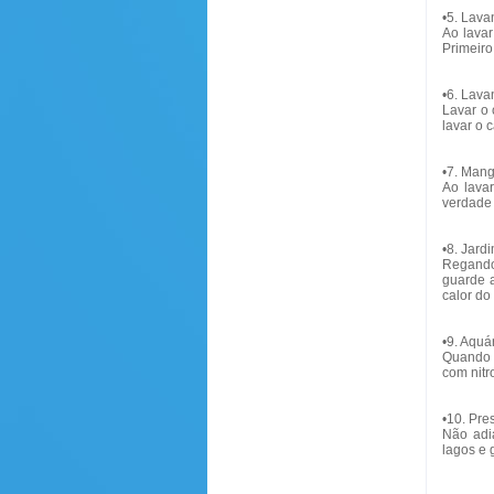
•5. Lava
Ao lavar
Primeiro
•6. Lava
Lavar o 
lavar o 
•7. Mang
Ao lava
verdade 
•8. Jard
Regando 
guarde 
calor do
•9. Aquá
Quando f
com nitr
•10. Pre
Não adia
lagos e 