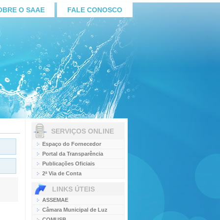
OBRE O SAAE
FALE CONOSCO
SERVIÇOS ONLINE
Espaço do Fornecedor
Portal da Transparência
Publicações Oficiais
2ª Via de Conta
LINKS ÚTEIS
ASSEMAE
Câmara Municipal de Luz
COMUSB