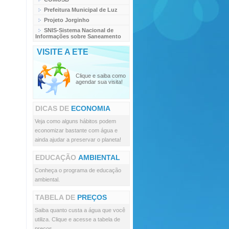
Prefeitura Municipal de Luz
Projeto Jorginho
SNIS-Sistema Nacional de
Informações sobre Saneamento
VISITE A ETE
Clique e saiba como
agendar sua visita!
DICAS DE
ECONOMIA
Veja como alguns hábitos podem
economizar bastante com água e
ainda ajudar a preservar o planeta!
EDUCAÇÃO
AMBIENTAL
Conheça o programa de educação
ambiental.
TABELA DE
PREÇOS
Saiba quanto custa a água que você
utiliza. Clique e acesse a tabela de
preços.