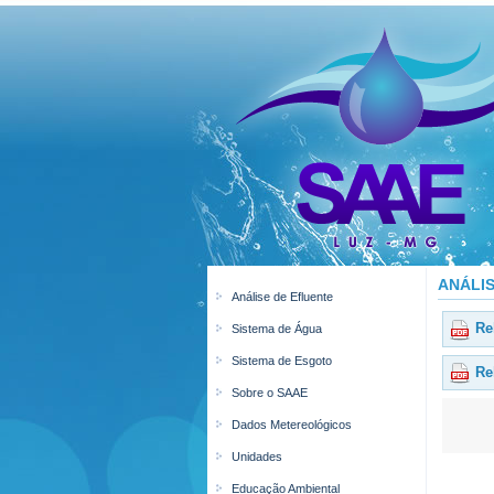
ANÁLI
Análise de Efluente
Rel
Sistema de Água
Sistema de Esgoto
Rel
Sobre o SAAE
Dados Metereológicos
Unidades
Educação Ambiental