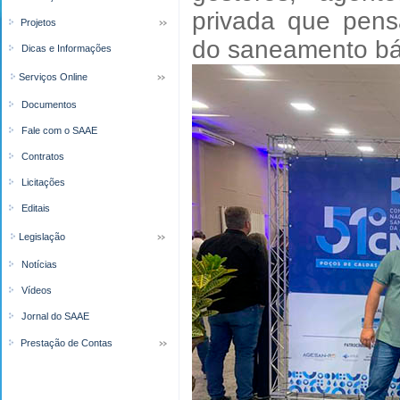
privada que pens
Projetos
do saneamento bás
Dicas e Informações
Serviços Online
Documentos
Fale com o SAAE
Contratos
Licitações
Editais
Legislação
Notícias
Vídeos
Jornal do SAAE
Prestação de Contas