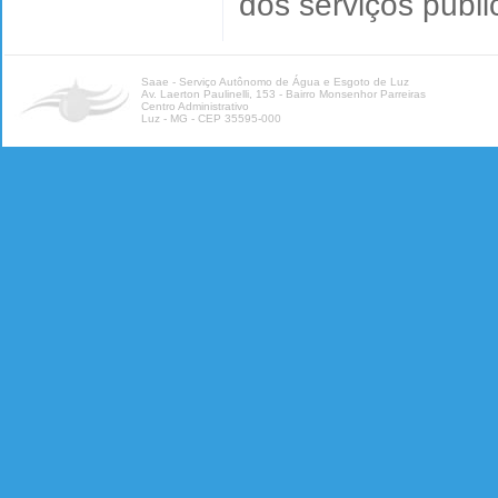
dos serviços públ
Saae - Serviço Autônomo de Água e Esgoto de Luz
Av. Laerton Paulinelli, 153 - Bairro Monsenhor Parreiras
Centro Administrativo
Luz - MG - CEP 35595-000