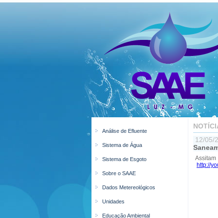
NOTÍCI
Análise de Efluente
12/05/
Sistema de Água
Saneam
Assita
Sistema de Esgoto
http://
Sobre o SAAE
Dados Metereológicos
Unidades
Educação Ambiental