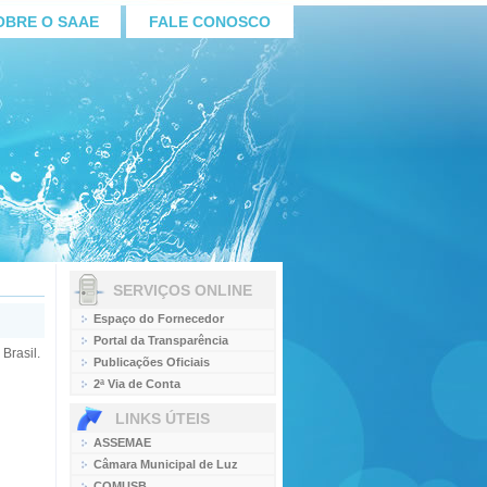
OBRE O SAAE
FALE CONOSCO
SERVIÇOS ONLINE
Espaço do Fornecedor
Portal da Transparência
asil.
Publicações Oficiais
2ª Via de Conta
LINKS ÚTEIS
ASSEMAE
Câmara Municipal de Luz
COMUSB