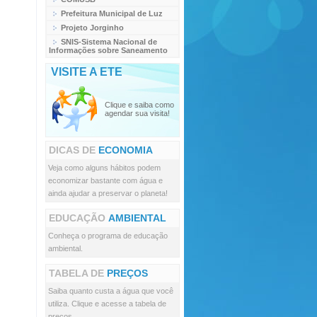
Prefeitura Municipal de Luz
Projeto Jorginho
SNIS-Sistema Nacional de
Informações sobre Saneamento
VISITE A ETE
Clique e saiba como
agendar sua visita!
DICAS DE
ECONOMIA
Veja como alguns hábitos podem
economizar bastante com água e
ainda ajudar a preservar o planeta!
EDUCAÇÃO
AMBIENTAL
Conheça o programa de educação
ambiental.
TABELA DE
PREÇOS
Saiba quanto custa a água que você
utiliza. Clique e acesse a tabela de
preços.