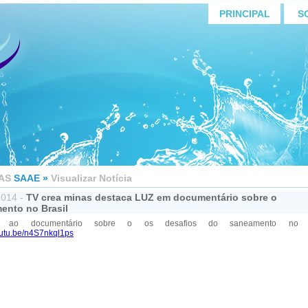
PRINCIPAL
S
AS
SAAE »
Visualizar Notícia
2014 -
TV crea minas destaca LUZ em documentário sobre o
ento no Brasil
m ao documentário sobre o os desafios do saneamento no Br
youtu.be/n4S7nkql1ps